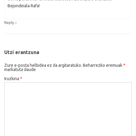
Bejondeiala Rafa!
↓
Reply
Utzi erantzuna
Zure e-posta helbidea ez da argitaratuko.
Beharrezko eremuak
*
markatuta daude
Iruzkina
*