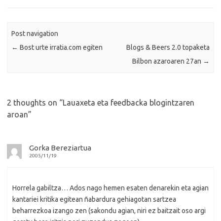
Post navigation
←
Bost urte irratia.com egiten
Blogs & Beers 2.0 topaketa
Bilbon azaroaren 27an
→
2 thoughts on “
Lauaxeta eta feedbacka blogintzaren
aroan
”
Gorka Bereziartua
2005/11/19
Horrela gabiltza… Ados nago hemen esaten denarekin eta agian
kantariei kritika egitean ñabardura gehiagotan sartzea
beharrezkoa izango zen (sakondu agian, niri ez baitzait oso argi