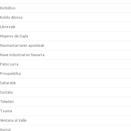
Kiribiltxo
Koldo Alonso
Librezale
Mujeres de Dajla
Nasmastarraren apunteak
Nave industrial en Navarra
Patxi Lurra
Prospektiba
Saharatik
Sustatu
Teketen
Txuma
Ventana al Valle
Xurrut