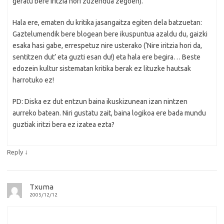
geratu bere iritzia nori zuzendua zegoen).
Hala ere, ematen du kritika jasangaitza egiten dela batzuetan:
Gaztelumendik bere blogean bere ikuspuntua azaldu du, gaizki
esaka hasi gabe, errespetuz nire usterako (‘Nire iritzia hori da,
sentitzen dut’ eta guzti esan du!) eta hala ere begira… Beste
edozein kultur sistematan kritika berak ez lituzke hautsak
harrotuko ez!
PD: Diska ez dut entzun baina ikuskizunean izan nintzen
aurreko batean. Niri gustatu zait, baina logikoa ere bada mundu
guztiak iritzi bera ez izatea ezta?
↓
Reply
Txuma
2005/12/12