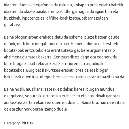
idazten duenak megafonoa du eskuan, kokapen pribilegiatu batetik
idazten du idazle pasiboarentzat. Ulergarriagoa da agian horrela
iruzkinak, inpotentziaz, offline-koak izatea, tabernazuloan
geratzea…
Baina blogen aroan erabat aldatu da eskema: plaza batean gaude
denok, nork bere megafonoa eskuan. Hemen edonor da besteek
botatakoak entzuteko eta erantzuteko gai, bere argumentazio
ahalmena du muga bakarra. Zentsurarik ez dago eta edonork du
bere bloga zabaltzeko aukera zein inorenean argudioak
botatzekoa. Blog bat irakurtzea erabat librea da eta blogari
bakoitzak duen irakurlegoa bere idatzien arrakastaz irabazitakoa da.
Baina noski, musikaria izateak ez dakar, berez, blogen mundua
ezagutzea, seguraski erretorika erabiltzen eta argudioak ganoraz
aurkeztea zertan ekarri ez duen moduan… Baina tira, hau nire iritzia
da eta ziur nork berea izango duela.
Category:
iritziak