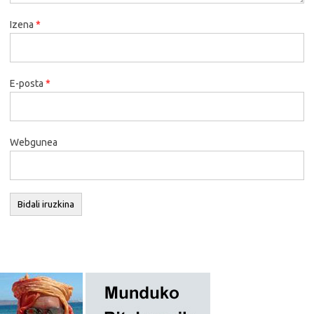
Izena
*
E-posta
*
Webgunea