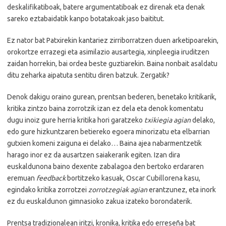
deskalifikatiboak, batere argumentatiboak ez direnak eta denak
sareko eztabaidatik kanpo botatakoak jaso baititut.
Ez nator bat Patxirekin kantariez zirriborratzen duen arketipoarekin,
orokortze errazegi eta asimilazio ausartegia, xinpleegia iruditzen
zaidan horrekin, bai ordea beste guztiarekin. Baina nonbait asaldatu
ditu zeharka aipatuta sentitu diren batzuk. Zergatik?
Denok dakigu oraino gurean, prentsan bederen, benetako kritikarik,
kritika zintzo baina zorrotzik izan ez dela eta denok komentatu
dugu inoiz gure herria kritika hori garatzeko
txikiegia agian
delako,
edo gure hizkuntzaren betiereko egoera minorizatu eta elbarrian
gutxien komeni zaiguna ei delako… Baina ajea nabarmentzetik
harago inor ez da ausartzen saiakerarik egiten. Izan dira
euskaldunona baino dexente zabalagoa den bertoko erdararen
eremuan
feedback
bortitzeko kasuak, Oscar Cubillorena kasu,
egindako kritika zorrotzei
zorrotzegiak agian
erantzunez, eta inork
ez du euskaldunon gimnasioko zakua izateko borondaterik.
Prentsa tradizionalean iritzi, kronika, kritika edo erreseña bat