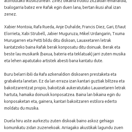
atondutako ikuskizunean. Zinez bikaina iruditu zitzaidan emanaldia,
txalogarria batez ere Rafak egin duen lana, bertan ikusi ahal izan
zenez.
Xabier Montoia, Rafa Rueda, Anje Duhalde, Francis Diez, Gari, Eñaut
Elorrieta, Xabi Strubell, Jabier Muguruza, Mikel Urdangarin, Txuma
Murugarren eta Petti bildu ditu diskoan, Lauaxetaren letrak
kantatzeko baina Rafak berak konposatu ditu doinuak. Berak eta
beste lau musikarik (baxua, bateria eta teklatuak) jarri zuten musika
eta lehen aipatutako artistek abesti bana kantatu dute.
Buru belarri ibili da Rafa azkenaldion diskoaren prestaketa eta
grabaketa lanetan. Ez da lan erraza izan kantari guztiak biltzea eta
bakoitzarentzat propio, bakoitzak aukeratutako Lauaxetaren letrak
hartuta, hamaika doinuok konposatzea. Baina lan bikaina egin du
konposaketan eta, gainera, kantari bakoitzaren estilora ederto
moldatu du musika.
Duela hiru aste aurkeztu zuten diskoak baino askoz gehiago
komunikatu zidan zuzenekoak. Arriagako akustikak lagundu zuen