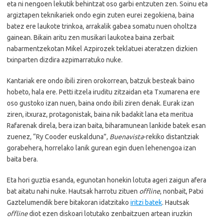
eta ni nengoen lekutik behintzat oso garbi entzuten zen. Soinu eta
argiztapen teknikariek ondo egin zuten eurei zegokiena, baina
batez ere laukote trinkoa, arrakalik gabea somatu nuen oholtza
gainean. Bikain aritu zen musikari laukotea baina zerbait
nabarmentzekotan Mikel Azpirozek teklatuei ateratzen dizkien
txinparten dizdira azpimarratuko nuke.
Kantariak ere ondo ibili ziren orokorrean, batzuk besteak baino
hobeto, hala ere. Petti itzela iruditu zitzaidan eta Txumarena ere
oso gustoko izan nuen, baina ondo ibili ziren denak. Eurak izan
ziren, itxuraz, protagonistak, baina nik badakit lana eta meritua
Rafarenak direla, bera izan baita, biharamunean lankide batek esan
zuenez, “Ry Cooder euskalduna”,
Buenavista
-rekiko distantziak
gorabehera, horrelako lanik gurean egin duen lehenengoa izan
baita bera.
Eta hori guztia esanda, egunotan honekin lotuta ageri zaigun afera
bat aitatu nahi nuke. Hautsak harrotu zituen
offline
, nonbait, Patxi
Gaztelumendik bere bitakoran idatzitako
iritzi batek
. Hautsak
offline
diot ezen diskoari lotutako zenbaitzuen artean iruzkin