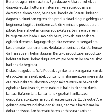
Berandu agian nire iruzkina. Egia duzue kritika zorrotzik ez
dagoela euskal kulturaren alorrean. Arrazoiak ugari izan
daitezkeelakoan nago, baina pisu handia du “garatu bidean”
dagoen hizkuntzan egiten den produkzioari diogun gehiegizko
begirunea. Logikoa iruditzen zait, diskriminazio positiboaren
ildotik, horrelakoetan xamurrago jokatzea, baina era berean
kaltegarria ere bada. Esan nahi baita, kritikak, zintzoak eta
egiatiak direnean, lagungarriago dira ezenez lausengari eta
koipe emale huts direnean. Heldutasun seinalea da, eta horixe
da, hain zuzen, behar duguna. Bertako produkzioa, produkzio
heldutzat hartu behar dugu, eta ez jaio berri tisiko eta hauskor
bati bezala begiratu.
Diskoari dagokiola, Rafa Ruedak eginiko lana ikaragarria izan da
eta pozten naiz norbaitek puntu hori nabarmentzea, merezi du
eta. Nola nahi ere, abestien konposaketa musikari bakoitzak
egindako lana izan da, esan nahi dut, bakoitzak sortu duela
kantua. Rafaren lana kantu horiek guztiak harilkatzea,
gorpuztea, atontzea, arregloak egitea izan da. Ez da gutxi! Are
gehiago emaitza nolakoa den ikusita, oso zaila baita hamaika
doinu pertsonal lan bateratu baten zerbitzura ekartzea.