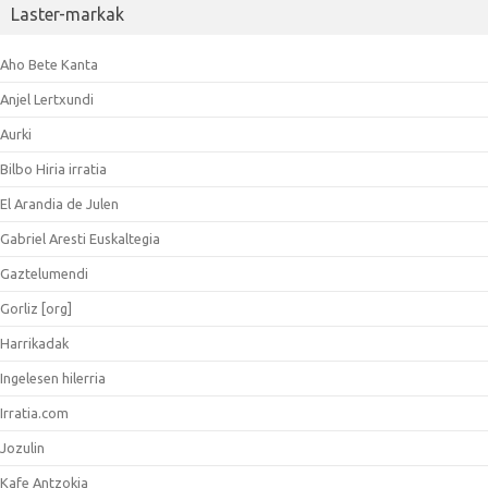
Laster-markak
Aho Bete Kanta
Anjel Lertxundi
Aurki
Bilbo Hiria irratia
El Arandia de Julen
Gabriel Aresti Euskaltegia
Gaztelumendi
Gorliz [org]
Harrikadak
Ingelesen hilerria
Irratia.com
Jozulin
Kafe Antzokia