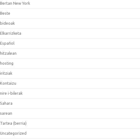
Bertan New York
Beste
bideoak
Elkarrizketa
Español
hitzalean
hosting
iritziak
Kontaizu
nire i-bilerak
Sahara
sarean
Tartea (berria)
Uncategorized