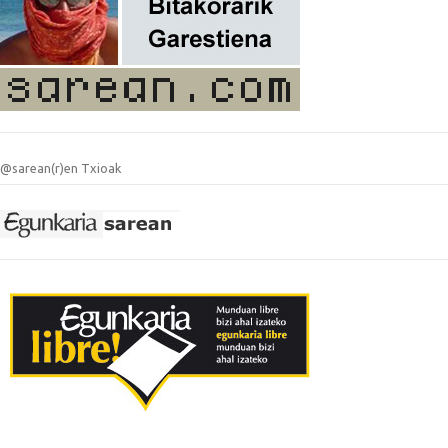
@sarean(r)en Txioak