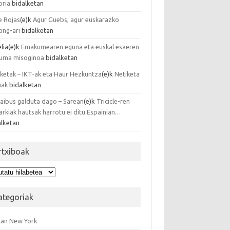
oria
bidalketan
e Rojas
(e)k
Agur Guebs, agur euskarazko
ing-ari
bidalketan
lia
(e)k
Emakumearen eguna eta euskal esaeren
duma misoginoa
bidalketan
iketak – IKT-ak eta Haur Hezkuntza
(e)k
Netiketa
uak
bidalketan
kaibus galduta dago – Sarean
(e)k
Tricicle-ren
arkiak hautsak harrotu ei ditu Espainian…
alketan
rtxiboak
xiboak
ategoriak
tan New York