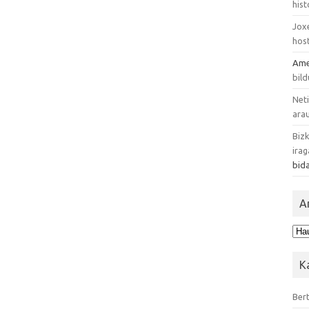
hist
Jox
host
Ame
bil
Net
ara
Biz
irag
bid
A
Art
K
Ber