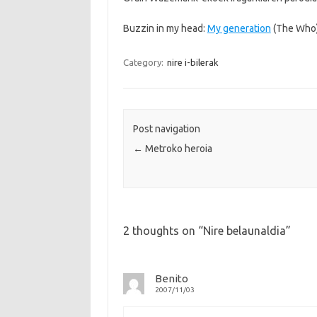
Buzzin in my head:
My generation
(The Who)
Category:
nire i-bilerak
Post navigation
←
Metroko heroia
2 thoughts on “
Nire belaunaldia
”
Benito
2007/11/03