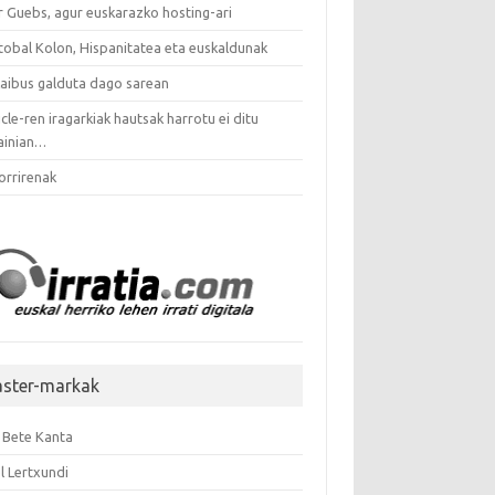
r Guebs, agur euskarazko hosting-ari
stobal Kolon, Hispanitatea eta euskaldunak
kaibus galduta dago sarean
icle-ren iragarkiak hautsak harrotu ei ditu
ainian…
orrirenak
aster-markak
 Bete Kanta
l Lertxundi