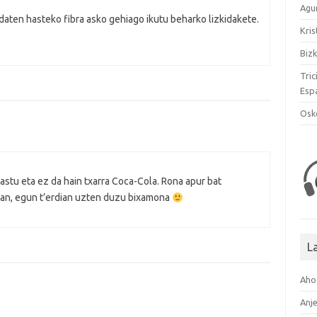
Agu
edaten hasteko fibra asko gehiago ikutu beharko lizkidakete.
Kri
Biz
Tric
Esp
Osk
astu eta ez da hain txarra Coca-Cola. Rona apur bat
ean, egun t’erdian uzten duzu bixamona
L
Aho
Anje