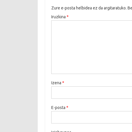
Zure e-posta helbidea ez da argitaratuko.
Be
Iruzkina
*
Izena
*
E-posta
*