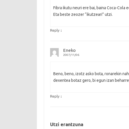
Fibra ikutu neuri ere bai, baina Coca-Cola 
Eta beste zeozer “ikutzeari” utzi.
↓
Reply
Eneko
2007/11/06
Beno, beno, izotz asko bota, ronarekin nah
dexentea botaz gero, bi egun izan beharr
↓
Reply
Utzi erantzuna