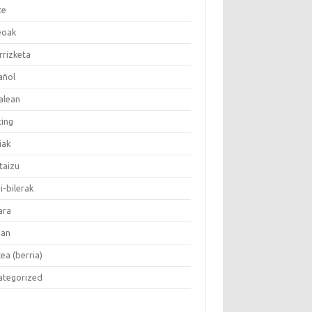
te
eoak
rrizketa
añol
alean
ting
ziak
taizu
 i-bilerak
ara
ean
ea (berria)
ategorized