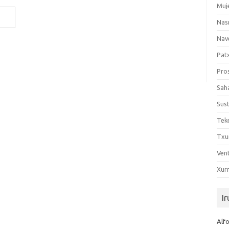
Muj
Nas
Nave
Patx
Pro
Sah
Sus
Tek
Tx
Vent
Xur
Ir
Alf