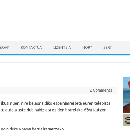
IBOAK
KONTAKTUA
LIZENTZIA
NOR?
ZER?
2 Comments
usi nuen, nire belaunaldiko espainiarrei (eta euren telebista
tu dutela uste dut, nahiz eta ez den horrelako
fibra
ikutzen
gin dute Noaoa! berria iragartzeko.