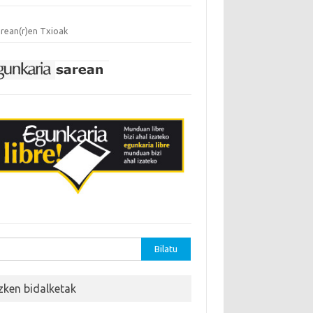
rean(r)en Txioak
tu:
zken bidalketak