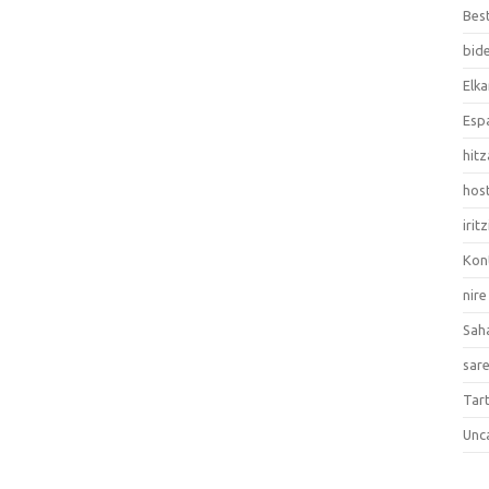
Bes
bid
Elka
Esp
hitz
hos
irit
Kon
nire
Sah
sar
Tart
Unc