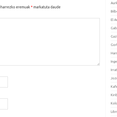
Aurk
harrezko eremuak
*
markatuta daude
Bilb
El A
Gabr
Gaz
Gorl
Har
Inge
Irra
Jozu
Kaf
Kiri
Kol
Libr