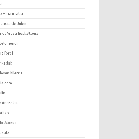
i
o Hiria irratia
randia de Julen
iel Aresti Euskaltegia
telumendi
iz [org]
rikadak
lesen hilerria
tia.com
lin
e Antzokia
biltxo
do Alonso
ezale