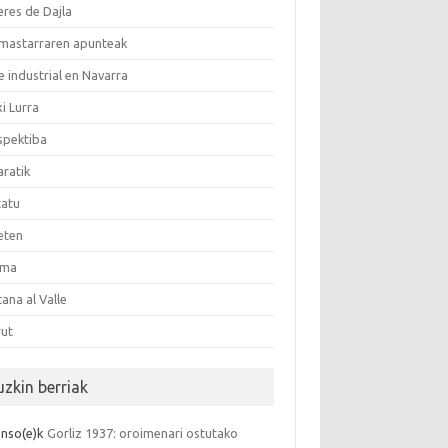
eres de Dajla
mastarraren apunteak
 industrial en Navarra
i Lurra
spektiba
aratik
tatu
eten
uma
ana al Valle
rut
uzkin berriak
onso
(e)k
Gorliz 1937: oroimenari ostutako