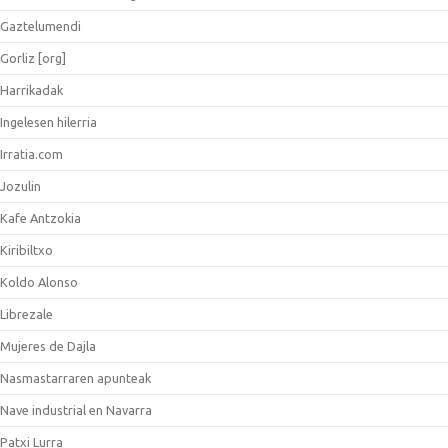
Gaztelumendi
Gorliz [org]
Harrikadak
Ingelesen hilerria
Irratia.com
Jozulin
Kafe Antzokia
Kiribiltxo
Koldo Alonso
Librezale
Mujeres de Dajla
Nasmastarraren apunteak
Nave industrial en Navarra
Patxi Lurra