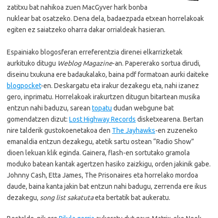
zatitxu bat nahikoa zuen MacGyver hark bonba
nuklear bat osatzeko. Dena dela, badaezpada etxean horrelakoak
egiten ez saiatzeko oharra dakar orrialdeak hasieran.
Espainiako blogosferan erreferentzia direnei elkarrizketak
aurkituko ditugu
Weblog Magazine
-an. Papererako sortua dirudi,
diseinu txukuna ere badaukalako, baina pdf formatoan aurki daiteke
blogpocket
-en. Deskargatu eta irakur dezakegu eta, nahi izanez
gero, inprimatu. Horrelakoak irakurtzen ditugun bitartean musika
entzun nahi baduzu, sarean
topatu
dudan webgune bat
gomendatzen dizut:
Lost Highway Records
disketxearena. Bertan
nire talderik gustokoenetakoa den
The Jayhawks
-en zuzeneko
emanaldia entzun dezakegu, atetik sartu ostean “Radio Show”
dioen lekuan klik eginda. Gainera, flash-en sortutako gramola
moduko batean kantak agertzen hasiko zaizkigu, orden jakinik gabe.
Johnny Cash, Etta James, The Prisonaires eta horrelako mordoa
daude, baina kanta jakin bat entzun nahi badugu, zerrenda ere ikus
dezakegu,
song list sakatuta
eta bertatik bat aukeratu.