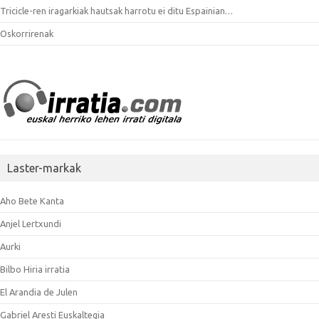
Tricicle-ren iragarkiak hautsak harrotu ei ditu Espainian…
Oskorrirenak
Laster-markak
Aho Bete Kanta
Anjel Lertxundi
Aurki
Bilbo Hiria irratia
El Arandia de Julen
Gabriel Aresti Euskaltegia