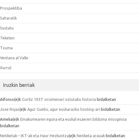
Prospektiba
Saharatik
Sustatu
Teketen
Txuma
Ventana al Valle
Xurrut
Iruzkin berriak
Alfonso
(e)k
Gorliz 1937: oroimenari ostutako historia
bidalketan
Joxe Rojas
(e)k
Agur Guebs, agur euskarazko hosting-ari
bidalketan
Amelia
(e)k
Emakumearen eguna eta euskal esaeren bilduma misoginoa
bidalketan
Netiketak – IKT-ak eta Haur Hezkuntza
(e)k
Netiketa arauak
bidalketan