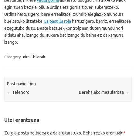
Bestalde, nik ere
Pilula gorria
aukeratu dut gaur. Matrix-eko Neok
egin zuen bezala, pilula urdina eta gorria zituen aukeratzeko.
Urdina hartuz gero, bere errealitate itxurako alegiazko mundura
bueltatuko litzateke.
La pastilla roja
hartuz gero, berriz, errealitatea
ezagutuko duzu. Beste batzuek kontrolpean duten mundu hori
aldatu ahal izango du, aukera bat izango du baina ez da xamurra
izango.
Category:
nire i-bilerak
Post navigation
←
Telendro
Berehalako mezularitza
→
Utzi erantzuna
Zure e-posta helbidea ez da argitaratuko.
Beharrezko eremuak
*