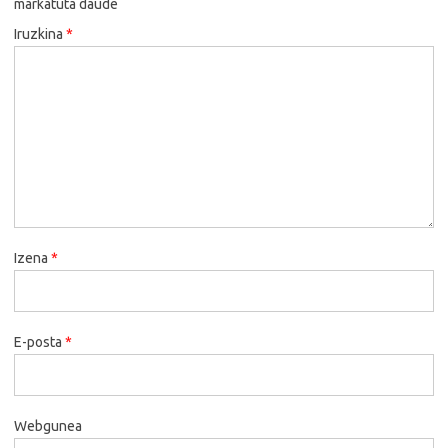
markatuta daude
Iruzkina
*
Izena
*
E-posta
*
Webgunea