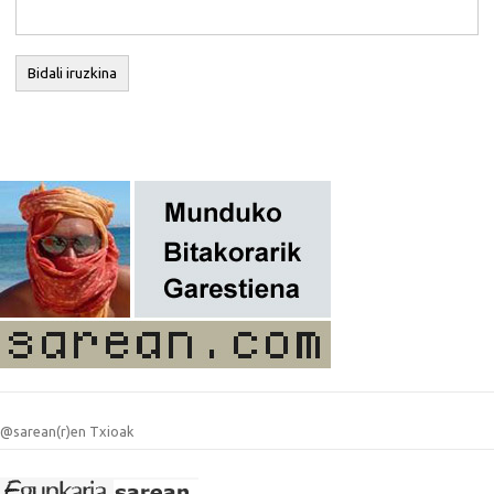
@sarean(r)en Txioak